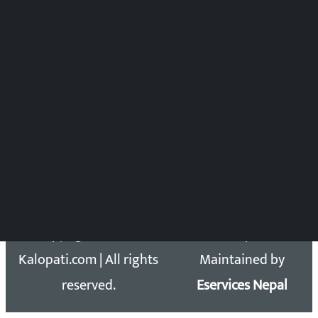
समाचार संयोजन
विष्णु आचार्य
DOIB Reg. No.: 2777/78-79
Press Council Reg. : 57-78-79
समाचार डेस्क : 9851406252 (10AM-10PM)
सिधा सम्पर्क:
Email: kalopatinews@gmail.com
Copyright 2026 ©
Developed &
Kalopati.com | All rights
Maintained by
reserved.
Eservices Nepal