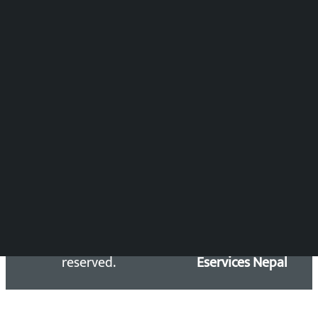
समाचार संयोजन
विष्णु आचार्य
DOIB Reg. No.: 2777/78-79
Press Council Reg. : 57-78-79
समाचार डेस्क : 9851406252 (10AM-10PM)
सिधा सम्पर्क:
Email: kalopatinews@gmail.com
Copyright 2026 ©
Developed &
Kalopati.com | All rights
Maintained by
reserved.
Eservices Nepal