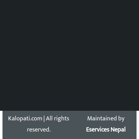
पुष्पाञ्जली धमाला
समाचार संयोजन
विष्णु आचार्य
DOIB Reg. No.: 2777/78-79
Press Council Reg. : 57-78-79
समाचार डेस्क : 9851406252 (10AM-10PM)
सिधा सम्पर्क:
Email: kalopatinews@gmail.com
Copyright 2026 ©
Developed &
Kalopati.com | All rights
Maintained by
reserved.
Eservices Nepal