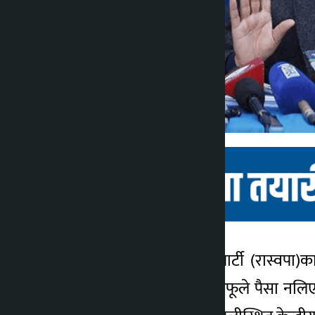
काठमाडौँ । राष्ट्रिय स्वतन्त्र पार्टी (र
कालोपाटी
प्रतिशत सेयर बिक्रीबापत आफूले पैसा नलिए
३ वर्ष अगाडि