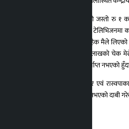
समाचारको खण्डन गर्दै वनस्थलीस्थित केन्द्र
उनले सञ्चारमाध्यममा आएको जस्तो रु १ कर
सञ्चालित ग्यालेक्सी फोर के टेलिभिजनमा का
ल्याउनका लागि गरिएका बाहेक मैले लिएको व
जुन १७ मा रु १ करोड ८० लाखको चेक मेरो 
पठाउँदा सो खातामा रकम पर्याप्त नभएको हुँ
पत्रकार सम्मेलनमा पूर्व बैंकर एवं रास
लामिछानेको खातामा जम्मा नभएको दाबी गरेका 
।