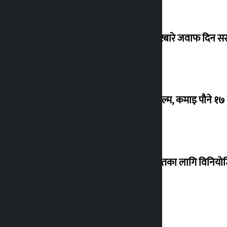
सांसद यादवले उठाएको ढल्केबर ट्रमा सेन्टरबारे जवाफ दिन 
‘गौंथली’ बन्यो धेरै कमाउने सातौं नेपाली फिल्म, कमाइ पौने १
शेखरले अस्वीकार गरे कोइराला निवास मर्मतका लागि विनिय
शुक्रबार सुनको मूल्य कतिले बढ्यो ?