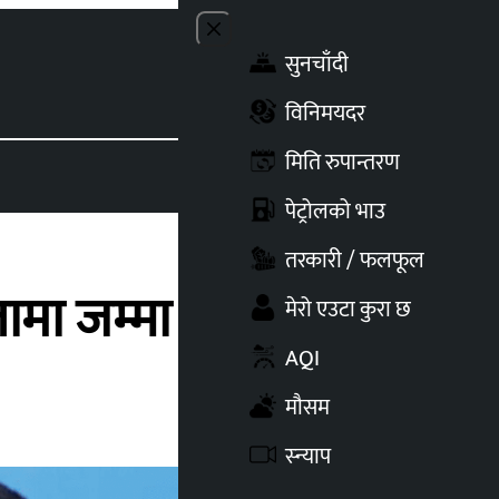
Close menu
सुनचाँदी
Toggle t
विनिमयदर
मिति रुपान्तरण
पेट्रोलको भाउ
तरकारी / फलफूल
तामा जम्मा नभएको दाबी
मेरो एउटा कुरा छ
AQI
मौसम
स्न्याप