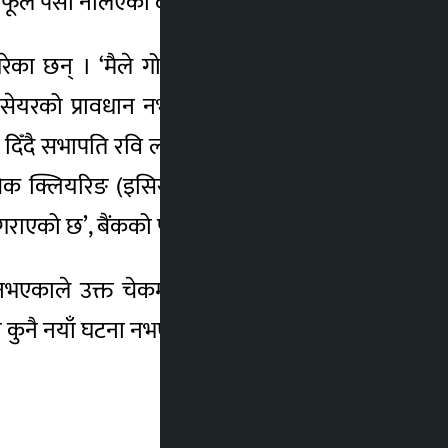
फूले पैसा नलिएको दाबी गरेका हुन् ।
छन् । ‘मैले गोर्खा मिडिया नेटवर्क अन्तर्गत
िल सेयरको प्रावधान नभएकाले त्यसलाई प्रणालीमा
दिँदै सभापति रवि लामिछानेले भने । ‘सन् २०२२
 चेक क्लियरिङ (इसिसी)मार्फत चेक क्लियरिङमा
एको छ’, बैंकको पत्र देखाउँदै उनले भने ।
िङ नभएकाले उक्त चेकमा उल्लेखित रकम सभापति
 यो कुनै नयाँ घटना नभएकोसमेत उल्लेख गरेका छन्