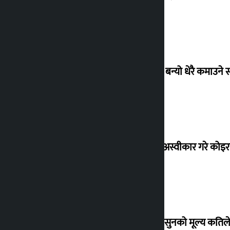
‘गौंथली’ बन्यो धेरै कमाउने
शेखरले अस्वीकार गरे कोइ
शुक्रबार सुनको मूल्य कतिले