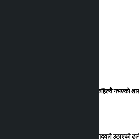
‘देशमा कहिल्यै नभएको शा
सांसद यादवले उठाएको ढल्क