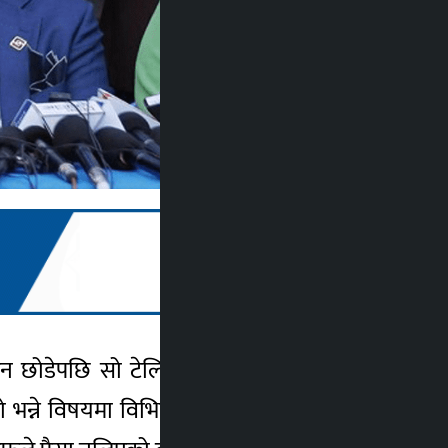
टेलिभिजन छोडेपछि सो टेलिभिजनमा भएको आफ्नो १५
्ने विषयमा विभिन्न सञ्चार माध्यममा प्रकाशित