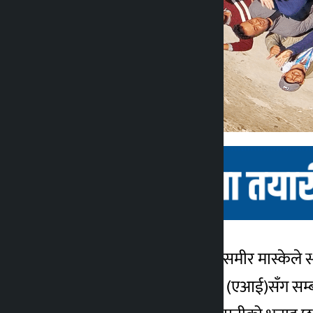
काठमाडौँ । नेपाली उद्यमी डा.समीर मास्केले स
कालोपाटी
। आर्टिफिसियल इन्टेलिजेन्स (एआई)सँग सम्
३ वर्ष अगाडि