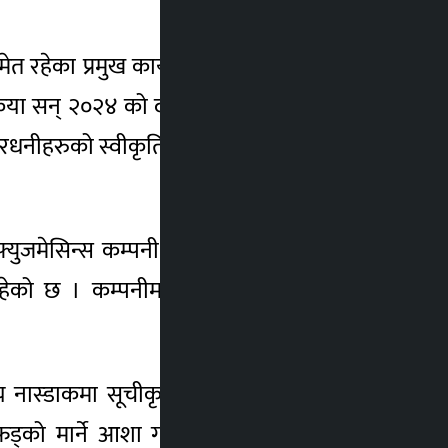
 रहेका प्रमुख कार्यकारी अधिकृत डा.मास्केका
ा सन् २०२४ को दोस्रो त्रैमाससम्म पूरा हुनेछ ।
धनीहरुको स्वीकृति र आवश्यक कानूनी प्रक्रिया
फ्युजमेसिन्स कम्पनी स्थापना गरेका थिए । हाल
गरिरहेको छ । कम्पनीमा कार्यरत ४ सय ५० जना
ाय नास्डाकमा सूचीकृत भएर कारोबार गर्न पाउनु
 फड्को मार्ने आशा गरेको छु ।’ सम्झौताअनुसार