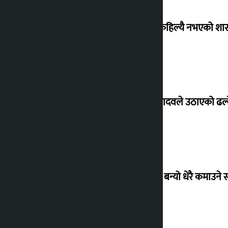
‘देशमा कहिल्यै नभएको शा
सांसद यादवले उठाएको ढल्क
‘गौंथली’ बन्यो धेरै कमाउने