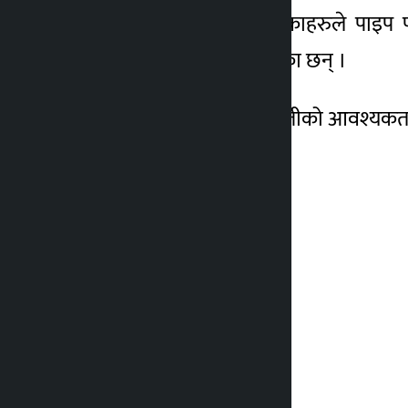
सीएलएलएममा आबद्ध भएकाहरुले पाइप फाइन
लगानीको प्रतिबद्धता जनाएका छन् ।
सो रकम कम्पानीको चालु पुँजीको आवश्यकता 