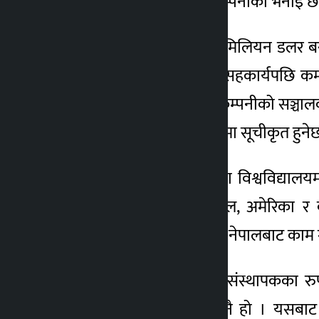
गरी मर्जर सम्झौता भएको कम्पनीको भनाइ छ
मर्जरपछि कम्पनीको २ सय मिलियन डलर बराब
अनुसार उक्त कम्पनीसँगको सहकार्यपछि कम्पनी
हाल उक्त सम्झौतालाई दुवै कम्पनीको सञ्चा
पूरा गरेपछि कम्पनी नास्डाकमा सूचीकृत हुने
यस्तै, अमेरिकाको कोलम्बिया विश्वविद्याल
फ्युजमेसिन्स कम्पनीले नेपाल, अमेरिका 
कर्मचारीमध्ये ३ सय ५० जना नेपालबाट काम
डा.मास्केले भने, ‘कम्पनीको संस्थापकका र
कम्पनीका लागि कोसेढुङ्गा नै हो । यसबाट 