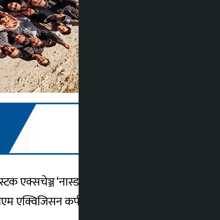
त स्टक एक्सचेञ्ज ‘नास्डक’मा सूचीकृत हुने भएको छ
लएम एक्विजिसन कर्पबीच नास्डकमा सूचीकृत हुने