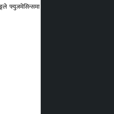
्गले फ्युजमेसिन्समा १९.४४ मिलियन डलरसम्म