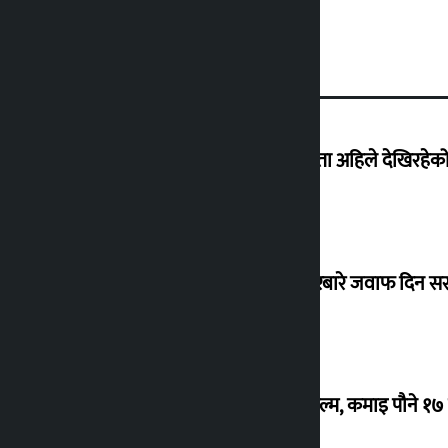
‘देशमा कहिल्यै नभएको शासकीय अराजकता अहिले देखिरहेको 
सांसद यादवले उठाएको ढल्केबर ट्रमा सेन्टरबारे जवाफ दिन 
‘गौंथली’ बन्यो धेरै कमाउने सातौं नेपाली फिल्म, कमाइ पौने १