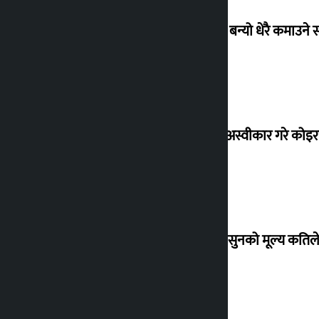
‘गौंथली’ बन्यो धेरै कमाउने
शेखरले अस्वीकार गरे कोइ
शुक्रबार सुनको मूल्य कतिले