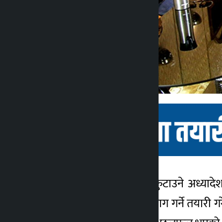
काठमाडौँ । सरकारले दल फुटाउने अध्यादेश 
कालोपाटी
दलहरूले विशेष अधिवेशन माग गर्ने तयारी ग
२ वर्ष अगाडि