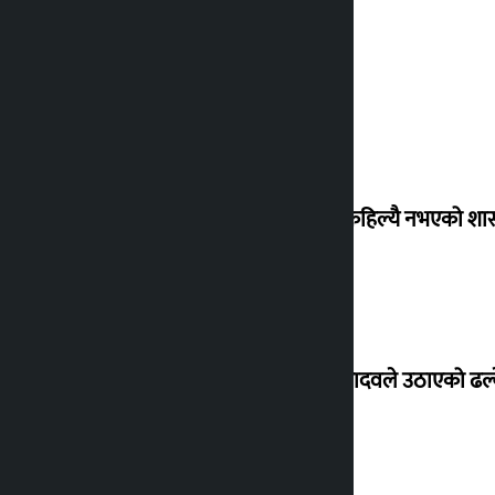
‘देशमा कहिल्यै नभएको शा
सांसद यादवले उठाएको ढल्क