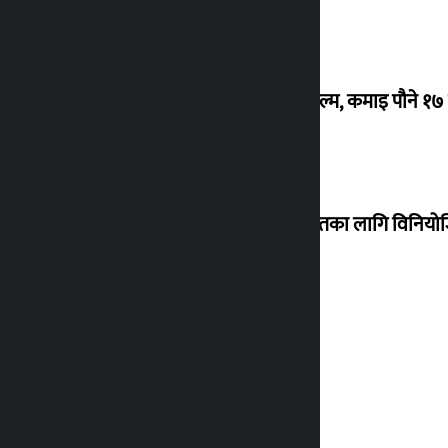
‘गौंथली’ बन्यो धेरै कमाउने सातौं नेपाली फिल्म, कमाइ पौने १
शेखरले अस्वीकार गरे कोइराला निवास मर्मतका लागि विनिय
शुक्रबार सुनको मूल्य कतिले बढ्यो ?