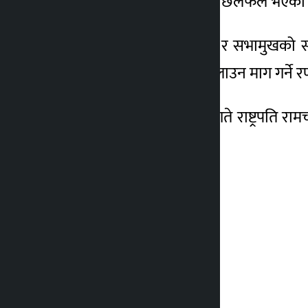
अध्यादेश ल्याउन लागेकोबारे छलफल भएको
बैठकले सरकारसँगै राष्ट्रपति र सभामुखको
तत्काल विशेष अधिवेशन बोलाउन माग गर्ने 
यसबारे आगामी कात्तिक ५ गते राष्ट्रपति रामच
बताएका छन्।