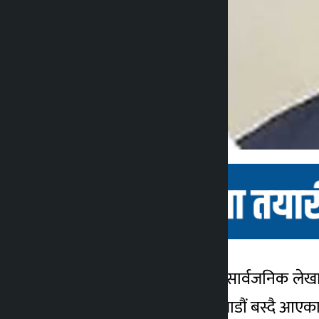
काठमाडौँ । संघीय संसदको सार्वजनिक लेख
कालोपाटी
नगरपालिका २ घर भई काठमाडौं बस्दै आएका 
२ वर्ष अगाडि