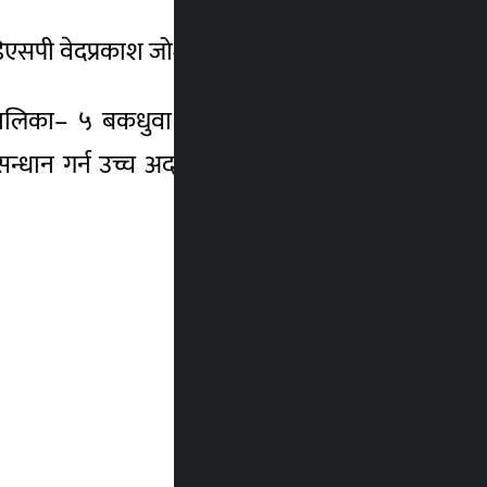
ा डिएसपी वेदप्रकाश जोशीले जानकारी दिए ।
ँपालिका– ५ बकधुवा बस्ने ५७ वर्षीय बौआलाल
्धान गर्न उच्च अदालत विराटनगरले प्रहरीलाई