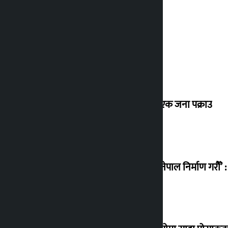
कांग्रेस केन्द्रीय कार्यसमितिको बैठक बस्दै
क्यानडा पठाइदिने भन्दै ३७ लाख ठगी गर्ने एक जना पक्राउ
‘विविधतामा एकता र समानतामा आधारित नेपाल निर्माण गरौँ’