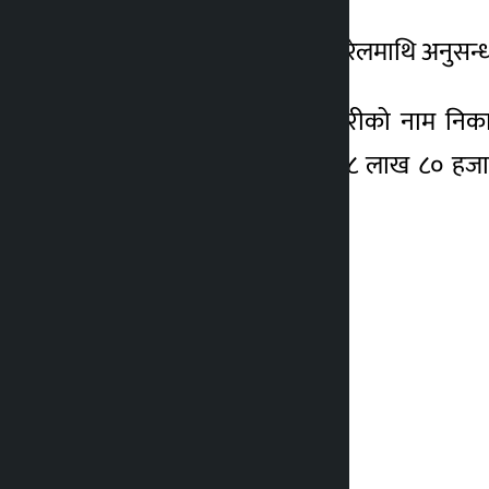
प्रहरी नियन्त्रणमा रहेका पोखरेलमाथि अनुसन
उनले एबीबीबीएस पढ्न छोरीको नाम निकाल
चौधरीसँग विभिन्न मितिमा ३८ लाख ८० हजा
आदेश पनि दिएको थियो ।