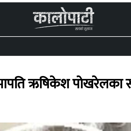
 menu
भापति ऋषिकेश पोखरेलका स