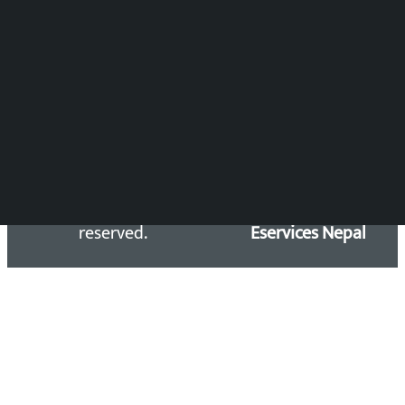
समाचार डेस्क : 9851406252 (10AM-10PM)
सिधा सम्पर्क:
Email: kalopatinews@gmail.com
Copyright 2026 ©
Developed &
Kalopati.com | All rights
Maintained by
reserved.
Eservices Nepal