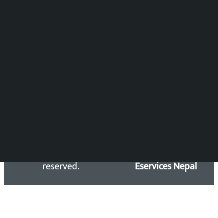
विष्णु आचार्य
DOIB Reg. No.: 2777/78-79
Press Council Reg. : 57-78-79
समाचार डेस्क : 9851406252 (10AM-10PM)
सिधा सम्पर्क:
Email: kalopatinews@gmail.com
Copyright 2026 ©
Developed &
Kalopati.com | All rights
Maintained by
reserved.
Eservices Nepal