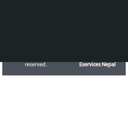
समाचार डेस्क : 9851406252 (10AM-10PM)
सिधा सम्पर्क:
Email: kalopatinews@gmail.com
Copyright 2026 ©
Developed &
Kalopati.com | All rights
Maintained by
reserved.
Eservices Nepal