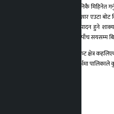
सुरुमा लगाउन खर्चिलो र निकै मिहिनेत ग
थाल्नुभएका शाक्यका अनुसार एउटा बोट किब
वार्षिक ७० किलोसम्म उत्पादन हुने शाक्
प्रतिकिलो रु तीन सयदेखि पाँच सयसम्म बिक्
केही वर्षअघि अलैँचीको पकेट क्षेत्र कहलि
रोग लागेर नष्ट भएको सन्दर्भमा पालिकाले 