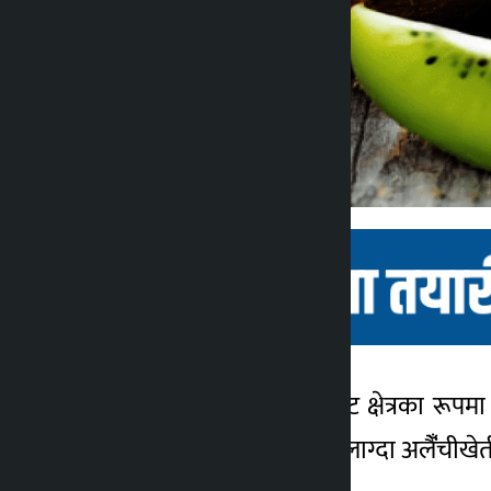
काठमाडौँ। अलैँचीको पकेट क्षेत्रका र
कालोपाटी
कुहिने, पात डढ्ने र फल नलाग्दा अलैंँची
११ महिना अगाडि