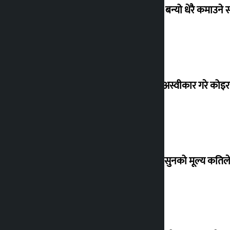
‘गौंथली’ बन्यो धेरै कमाउने
शेखरले अस्वीकार गरे कोइ
शुक्रबार सुनको मूल्य कतिले