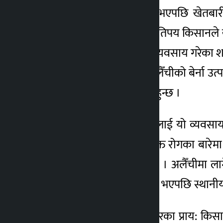
विगतमा पर्याप्त आम्दानी भएपछि खेतबा
अलैँचीमा रोग लागेपछि कतिपय किसानले खेत
पन्ध्र वर्षअघिदेखि अलैँची व्यवसाय गरेका 
लागेपछि सखाप भयो । अलैँचीको बेर्ना उत्पादन
तयारी अलैँची बिक्री नै गर्नुहुन्छ ।
जिल्लाका अलैँची किसानलाई यो व्यवसाय 
छन्। अलैँचीमा लागेको उक्त रोगका बारेमा 
नष्ट नगरेको उनी बताउँछन् । अलैँचीमा लाग्न
अलैँची नष्ट गर्न खर्चिलो हुने भएपछि स्था
किसान शाक्यजस्तै अत्तरपुरका प्राय: कि