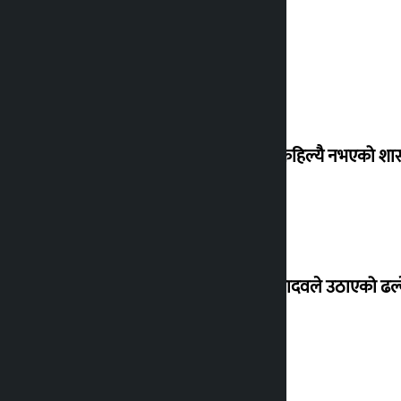
‘देशमा कहिल्यै नभएको शा
सांसद यादवले उठाएको ढल्क