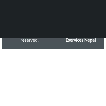
Email: kalopatinews@gmail.com
Copyright 2026 ©
Developed &
Kalopati.com | All rights
Maintained by
reserved.
Eservices Nepal