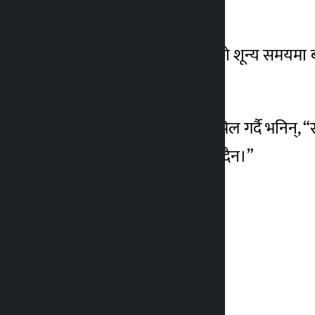
गराएकी छन्।
६ महिना अगाडि
बुधबार राष्ट्रिय सभा बैठकको शून्य समयमा
गर्न माग गरिन्।
साथै उनले मतदातालाई अपिल गर्दै भनिन्, “स
दल वा उम्मेदवारले गर्न मिल्दैन।”