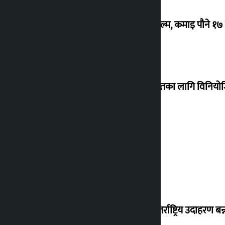
‘गौंथली’ बन्यो धेरै कमाउने सातौं नेपाली फिल्म, कमाइ पौने १
शेखरले अस्वीकार गरे कोइराला निवास मर्मतका लागि विनिय
शुक्रबार सुनको मूल्य कतिले बढ्यो ?
‘करदाता प्रोत्साहन कार्यक्रम सफल भए अन्तर्राष्ट्रिय उदाहरण बन्न 