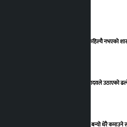
‘देशमा कहिल्यै नभएको शा
सांसद यादवले उठाएको ढल्क
‘गौंथली’ बन्यो धेरै कमाउने