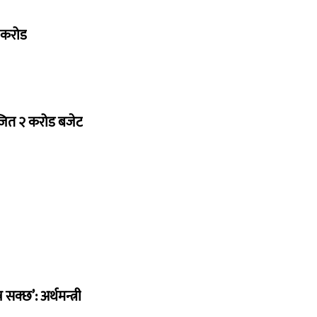
७ करोड
ोजित २ करोड बजेट
सक्छ’: अर्थमन्त्री