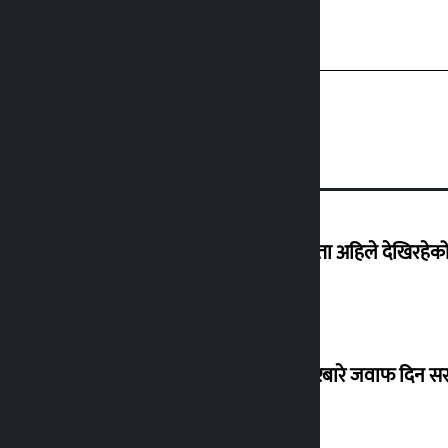
‘देशमा कहिल्यै नभएको शासकीय अराजकता अहिले देखिरहेको 
सांसद यादवले उठाएको ढल्केबर ट्रमा सेन्टरबारे जवाफ दिन 