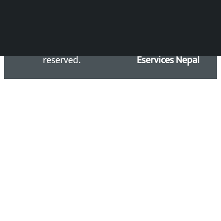
Copyright 2026 ©
Developed &
Kalopati.com | All rights
Maintained by
reserved.
Eservices Nepal