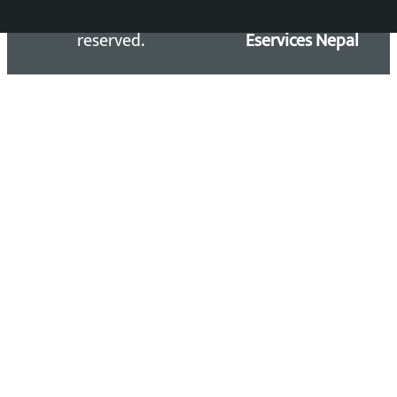
Kalopati.com | All rights
Maintained by
reserved.
Eservices Nepal