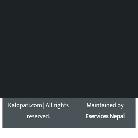
समाचार संयोजन
विष्णु आचार्य
DOIB Reg. No.: 2777/78-79
Press Council Reg. : 57-78-79
समाचार डेस्क : 9851406252 (10AM-10PM)
सिधा सम्पर्क:
Email: kalopatinews@gmail.com
Copyright 2026 ©
Developed &
Kalopati.com | All rights
Maintained by
reserved.
Eservices Nepal