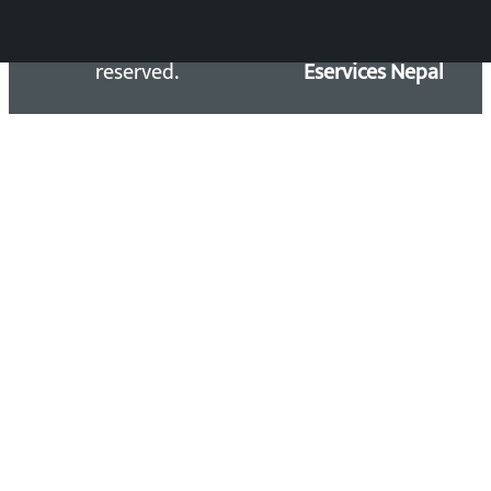
Kalopati.com | All rights
Maintained by
reserved.
Eservices Nepal