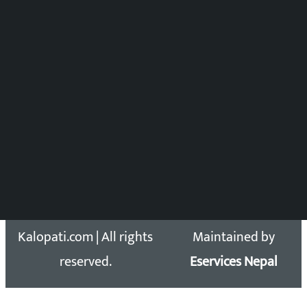
समाचार संयोजन
विष्णु आचार्य
DOIB Reg. No.: 2777/78-79
Press Council Reg. : 57-78-79
समाचार डेस्क : 9851406252 (10AM-10PM)
सिधा सम्पर्क:
Email: kalopatinews@gmail.com
Copyright 2026 ©
Developed &
Kalopati.com | All rights
Maintained by
reserved.
Eservices Nepal