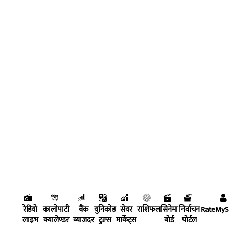
रेडियो
कालोपाटी
बैंक
युनिकोड
सेयर
राशिफल
सिनेमा
निर्वाचन
RateMy
लाइभ
क्यालेण्डर
ब्याजदर
टुल्स
मार्केट्स
बोर्ड
पोर्टल