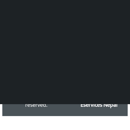
विष्णु आचार्य
DOIB Reg. No.: 2777/78-79
Press Council Reg. : 57-78-79
समाचार डेस्क : 9851406252 (10AM-10PM)
सिधा सम्पर्क:
Email: kalopatinews@gmail.com
Copyright 2026 ©
Developed &
Kalopati.com | All rights
Maintained by
reserved.
Eservices Nepal