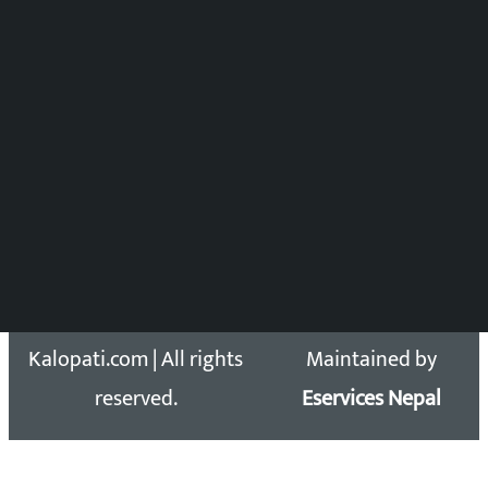
विष्णु आचार्य
DOIB Reg. No.: 2777/78-79
Press Council Reg. : 57-78-79
समाचार डेस्क : 9851406252 (10AM-10PM)
सिधा सम्पर्क:
Email: kalopatinews@gmail.com
Copyright 2026 ©
Developed &
Kalopati.com | All rights
Maintained by
reserved.
Eservices Nepal