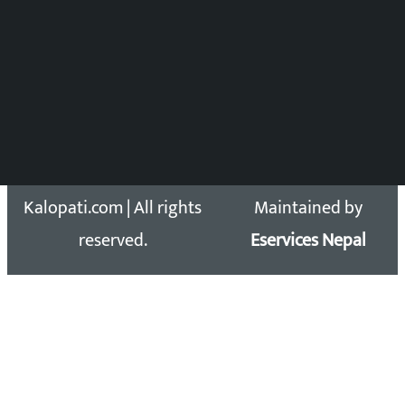
समाचार डेस्क : 9851406252 (10AM-10PM)
सिधा सम्पर्क:
Email: kalopatinews@gmail.com
Copyright 2026 ©
Developed &
Kalopati.com | All rights
Maintained by
reserved.
Eservices Nepal