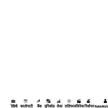
रेडियो
कालोपाटी
बैंक
युनिकोड
सेयर
राशिफल
सिनेमा
निर्वाचन
RateMy