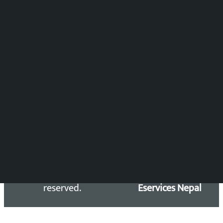
समाचार संयोजन
विष्णु आचार्य
DOIB Reg. No.: 2777/78-79
Press Council Reg. : 57-78-79
समाचार डेस्क : 9851406252 (10AM-10PM)
सिधा सम्पर्क:
Email: kalopatinews@gmail.com
Copyright 2026 ©
Developed &
Kalopati.com | All rights
Maintained by
reserved.
Eservices Nepal