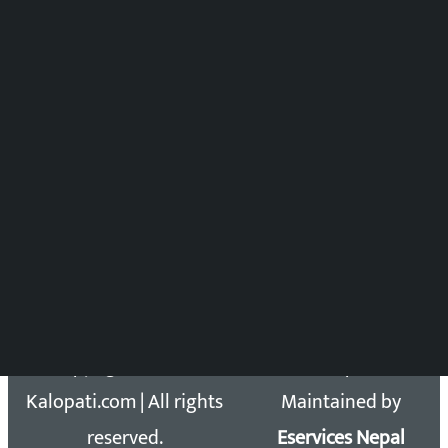
पुष्पाञ्जली धमाला
समाचार संयोजन
विष्णु आचार्य
DOIB Reg. No.: 2777/78-79
Press Council Reg. : 57-78-79
समाचार डेस्क : 9851406252 (10AM-10PM)
सिधा सम्पर्क:
Email: kalopatinews@gmail.com
Copyright 2026 ©
Developed &
Kalopati.com | All rights
Maintained by
reserved.
Eservices Nepal