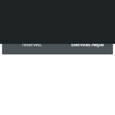
Email: kalopatinews@gmail.com
Copyright 2026 ©
Developed &
Kalopati.com | All rights
Maintained by
reserved.
Eservices Nepal