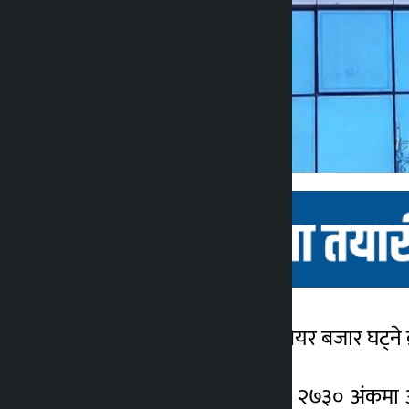
काठमाडौं । तीन दिनदेखि सेयर बजार घट्ने
कालोपाटी
३ महिना अगाडि
आजको कारोबारपछि नेप्से २७३० अंकमा 