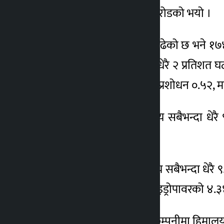
भएकोमा आज ३ अर्ब २९ करोडको भयो ।
आज ८० कम्पनीको मूल्य बढेको छ भने १७४ क
बढे । अन्य समूह सबैभन्दा धेरै २ प्रतिशत घ
लगानी ०.२६, उत्पादन तथा प्रशोधन ०.५२, मा
युनियन हाइड्रोपावरको मूल्य सबैभन्दा धेरै
प्रतिशत बढ्यो ।
एसियन हाइड्रोपावरको मूल्य सबैभन्दा धेरै 
इनर्जीको ४.७४ र भुजुङ हाइड्रोपावरको ४.३४
आज धेरै कारोबार भएका कम्पनीमा हिमालयन रि