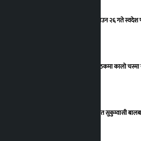
देउवा साउन २६ गते स्वदेश फ
संसद् बैठकमा कालो चस्मा
विस्थापित सुकुम्वासी बालब