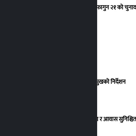
‘राजसंस्था हटेदेखि नेपाललाई दशा लाग्यो, फागुन २१ को चुनाव न
देउवा साउन २६ गते स्वदेश फर्किने
संसद् बैठकमा कालो चस्मा नलगाउन सभामुखको निर्देशन
विस्थापित सुकुम्वासी बालबालिकाको शिक्षा र आवास सुनिश्चित 