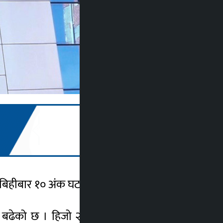
बिहीबार १० अंक घट्यो ।
बढेको छ । हिजो २ अर्ब ८० करोडको कारोबार