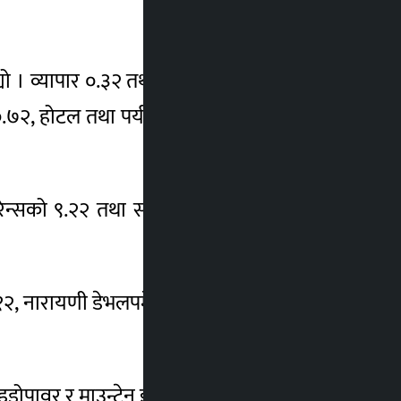
यो । व्यापार ०.३२ तथा जीवन बीमा ०.०१ प्रतिशत
 ०.७२, होटल तथा पर्यटन ०.३०, हाइड्रोपावर ०.२५,
स्योरेन्सको ९.२२ तथा सामुदायिक लघुवित्तको २.५०
 ७.१२, नारायणी डेभलपमेन्ट बैंकको ५.९१, रिजलाइन
ोपावर र माउन्टेन इनर्जी क्रमशः अगाडि रहे ।