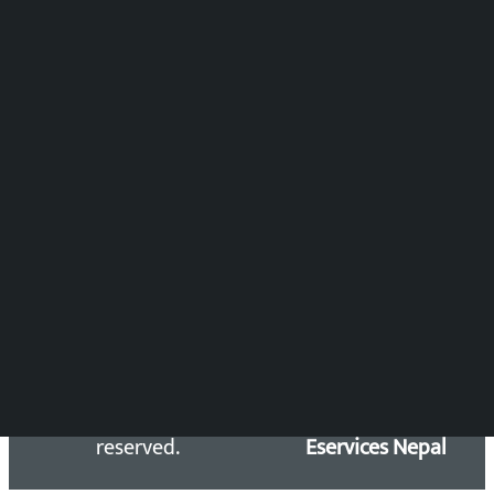
समाचार संयोजन
विष्णु आचार्य
DOIB Reg. No.: 2777/78-79
Press Council Reg. : 57-78-79
समाचार डेस्क : 9851406252 (10AM-10PM)
सिधा सम्पर्क:
Email: kalopatinews@gmail.com
Copyright 2026 ©
Developed &
Kalopati.com | All rights
Maintained by
reserved.
Eservices Nepal