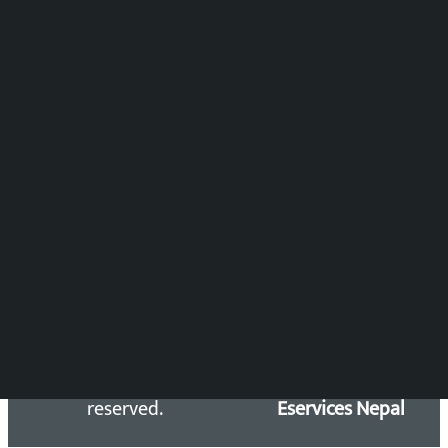
समाचार संयोजन
विष्णु आचार्य
DOIB Reg. No.: 2777/78-79
Press Council Reg. : 57-78-79
समाचार डेस्क : 9851406252 (10AM-10PM)
सिधा सम्पर्क:
Email: kalopatinews@gmail.com
Copyright 2026 ©
Developed &
Kalopati.com | All rights
Maintained by
reserved.
Eservices Nepal