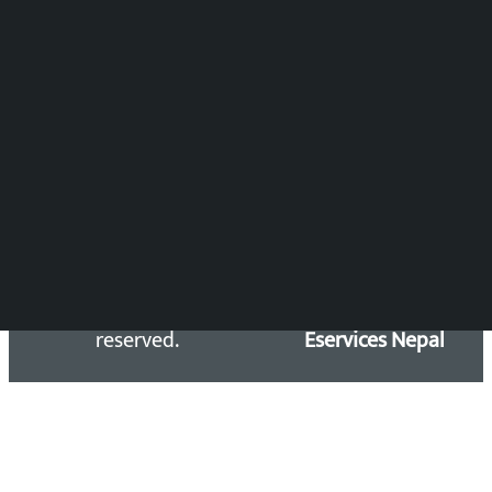
DOIB Reg. No.: 2777/78-79
Press Council Reg. : 57-78-79
समाचार डेस्क : 9851406252 (10AM-10PM)
सिधा सम्पर्क:
Email: kalopatinews@gmail.com
Copyright 2026 ©
Developed &
Kalopati.com | All rights
Maintained by
reserved.
Eservices Nepal