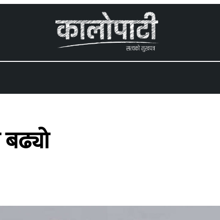
 menu
ो बढ्यो