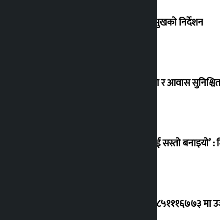
संसद् बैठकमा कालो चस्मा नलगाउन सभामुखको निर्देशन
विस्थापित सुकुम्वासी बालबालिकाको शिक्षा र आवास सुनिश्चित 
‘सानो घटनामा पनि सडकमा उतारेर सेनालाई सस्तो बनाइयो’ : म
ग्यासको कृत्रिम अभाव र कालोबजारी भए ९८५१११६७७३ मा उजुरी