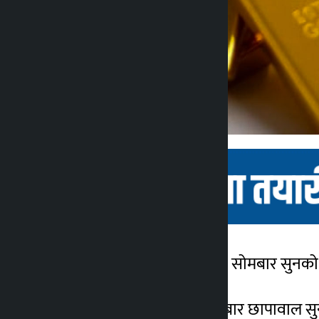
काठमाडौं । नेपाली बजारमा सोमबार सुनको म
कालोपाटी
२ महिना अगाडि
आइतबारको तुलनामा सोमबार छापावाल सुनको