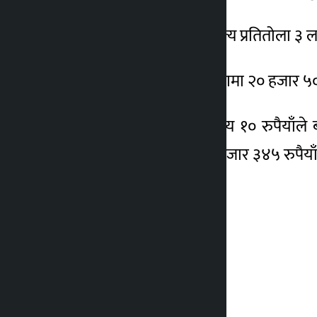
योसँगै आइतबार सुनको मूल्य प्रतितोला ३
आइतबार सुनको मूल्य तोलामा २० हजार ५०० 
यस्तै, सोमबार चाँदीको मूल्य १० रुपैय
रुपैयाँले बढेर प्रतितोला ५ हजार ३४५ रुपैया