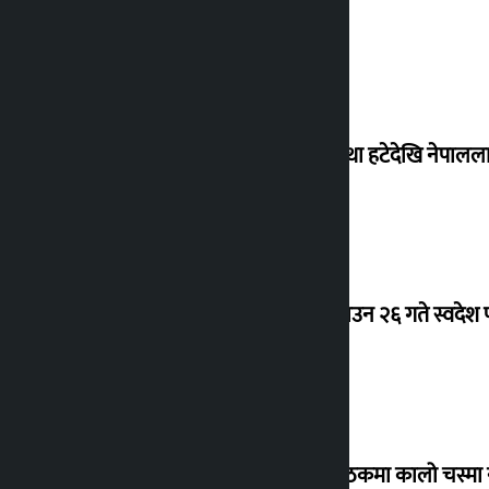
‘राजसंस्था हटेदेखि नेपालला
देउवा साउन २६ गते स्वदेश फ
संसद् बैठकमा कालो चस्मा