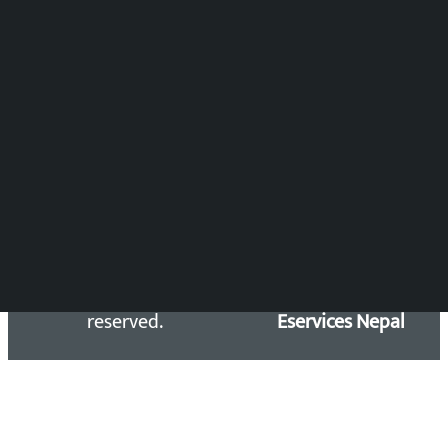
DOIB Reg. No.: 2777/78-79
Press Council Reg. : 57-78-79
समाचार डेस्क : 9851406252 (10AM-10PM)
सिधा सम्पर्क:
Email: kalopatinews@gmail.com
Copyright 2026 ©
Developed &
Kalopati.com | All rights
Maintained by
reserved.
Eservices Nepal