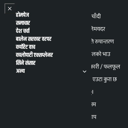
Skip to content
Close menu
Close menu
होमपेज
सुनचाँदी
समाचार
Toggle
विनिमयदर
देश चर्चा
बालेन सरकार वरपर
मिति रुपान्तरण
English
हिन्दी
कर्पोरेट वाच
MENU
Recent News
Trending News
Search
Open main
Open main menu
पेट्रोलको भाउ
कालोपाटी एक्सप्लेनर
सिने संसार
तरकारी / फलफूल
अन्य
सुनचाँदीको मूल्य बढ्यो
मेरो एउटा कुरा छ
AQI
मौसम
कालोपाटी
१८ असार २०८३, बिहीबार ११:०४
स्न्याप