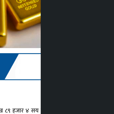
लाख ८९ हजार ४ सय रुपैयाँमा कारोबार भइरहेको