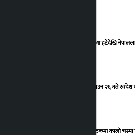
‘राजसंस्था हटेदेखि नेपालला
देउवा साउन २६ गते स्वदेश फ
संसद् बैठकमा कालो चस्मा