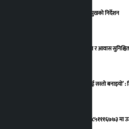
संसद् बैठकमा कालो चस्मा नलगाउन सभामुखको निर्देशन
विस्थापित सुकुम्वासी बालबालिकाको शिक्षा र आवास सुनिश्चित 
‘सानो घटनामा पनि सडकमा उतारेर सेनालाई सस्तो बनाइयो’ : म
ग्यासको कृत्रिम अभाव र कालोबजारी भए ९८५१११६७७३ मा उजुरी