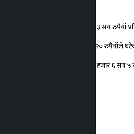
जनाएको छ ।
आइतबार २ लाख ९० हजार ३ सय रुपैयाँ प्र
सोमबार चाँदीको मूल्य पनि २० रुपैयाँले घ
आइतबार चाँदी प्रतितोला ४ हजार ६ सय ५ र