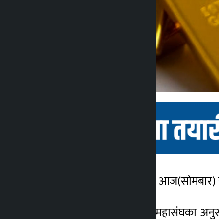
काठमाडौं । नेपाली बजारमा आज(सोमबार) सु
कालोपाटी
१ महिना अगाडि
नेपाल सुनचाँदी व्यवसायी महासंघका अनुस