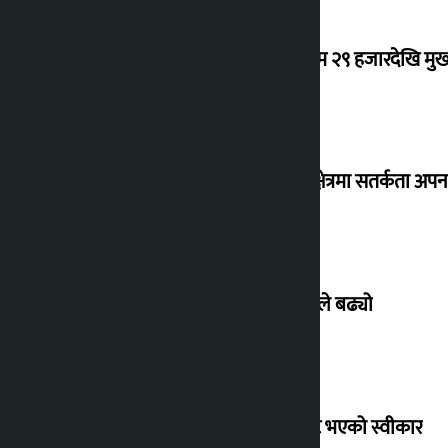
कर्मचारीको नयाँ तलबमान स्वीकृत : न्यूनतम २९ हजारदेखि म
३० जिल्लामा बाढीको जोखिम, नदी तटीय क्षेत्रमा सतर्कता अप
बिहिबार सुनको भाउ तोलामै ८ हजार रुपैयाँले बढ्यो
फिफा अध्यक्ष इन्फान्टिनोद्वारा आफूबाट त्रुटि भएको स्वीकार