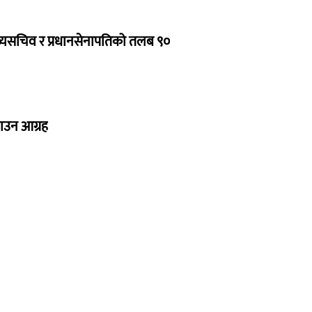
ुख्यसचिव र प्रधानसेनापतिको तलब ९०
नाउन आग्रह