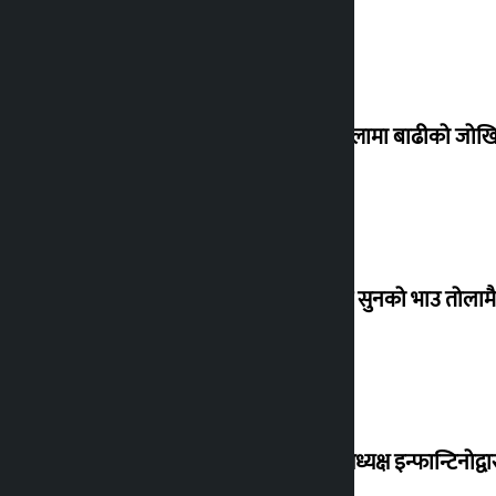
३० जिल्लामा बाढीको जोखिम
बिहिबार सुनको भाउ तोलामै 
फिफा अध्यक्ष इन्फान्टिनोद्व