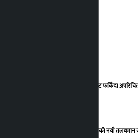
विदेशबाट फर्किँदा अपरिचित 
कर्मचारीको नयाँ तलबमान स