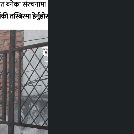
िपरीत बनेका संरचनामा डोजर लगाएको हो। मापदण्ड
ँकी तस्बिरमा हेर्नुहोस्…