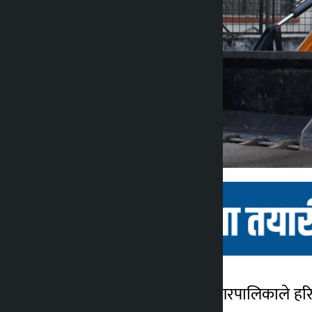
काठमाडौँ । ललितपुर महानगरपालिकाले हरि
कालोपाटी