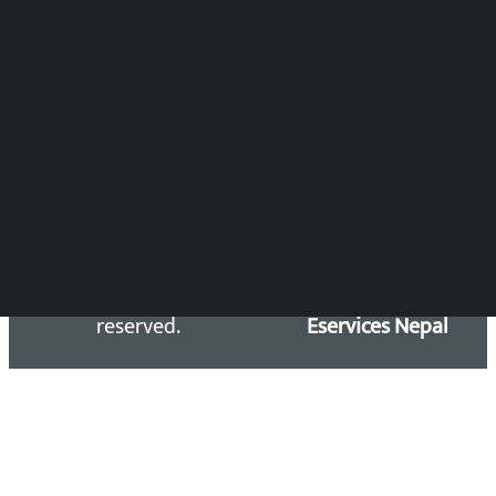
Press Council Reg. : 57-78-79
समाचार डेस्क : 9851406252 (10AM-10PM)
सिधा सम्पर्क:
Email: kalopatinews@gmail.com
Copyright 2026 ©
Developed &
Kalopati.com | All rights
Maintained by
reserved.
Eservices Nepal