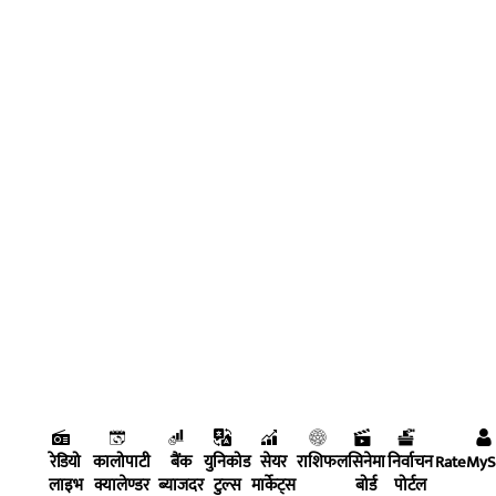
रेडियो
कालोपाटी
बैंक
युनिकोड
सेयर
राशिफल
सिनेमा
निर्वाचन
RateMy
लाइभ
क्यालेण्डर
ब्याजदर
टुल्स
मार्केट्स
बोर्ड
पोर्टल