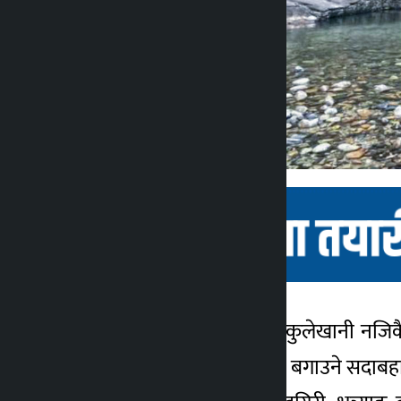
काठमाडौँ । मकवानपुरको कुलेखानी नजिकै अ
कालोपाटी
७ महिना अगाडि
झरना वर्षाभर अविरल पानी बगाउने सदाब