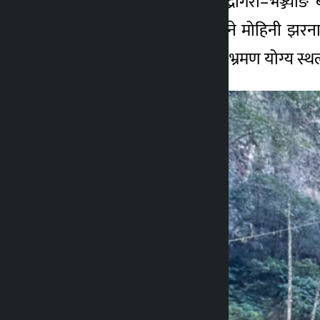
काठमाडौँको थानकोट–चन्द्रगिरी–भञ्ज्याङ
वातावरणमा अविरल गुन्जिने मोहिनी झरना कुल
लागि मोहिनी झरना अवश्यै भ्रमण योग्य स्थ