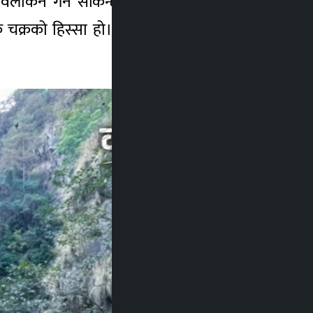
झरना अवलोकन गर्न सकिन्छ। सुनसान जंगलको नीरव
चक्रको हिस्सा हो। प्रकृतिप्रेमी र ट्राभलरहरूका