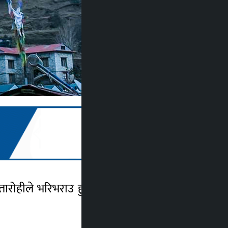
ारोहीले भरिभराउ हुने स्थानहरू हुन्। विशेषगरी