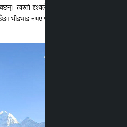
। त्यस्तो दृश्यले हिमाली बस्तीको अर्कै रूप
ाउँछ। भीडभाड नभए पनि, लुक्ला र नाम्चे बजारको