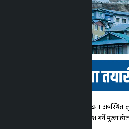
काठमाडौं । हिमालको काखमा अवस्थित लुक्ल
कालोपाटी
६ महिना अगाडि
सगरमाथा राष्ट्रिय निकुञ्ज प्रवेश गर्ने मुख्