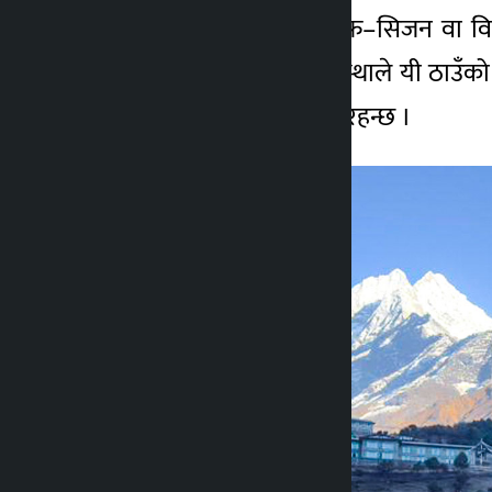
तर कहिलेकाहीँ मौसम, अफ–सिजन वा विशेष
उजागर गर्छ। सुनसान अवस्थाले यी ठाउँको 
महत्त्व र आकर्षण भने उस्तै रहन्छ ।