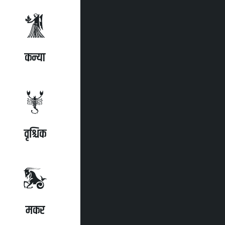
कन्या
वृश्चिक
मकर