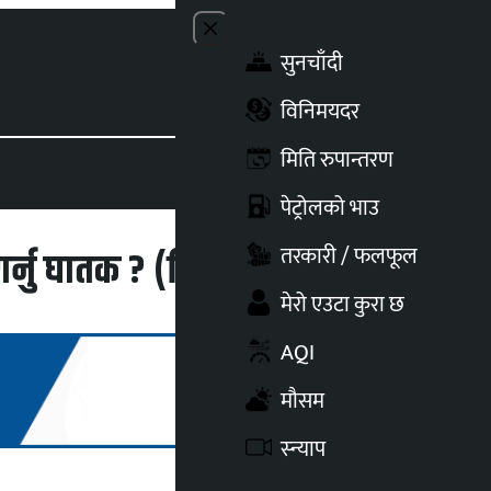
Close menu
सुनचाँदी
Toggle t
विनिमयदर
मिति रुपान्तरण
पेट्रोलको भाउ
तरकारी / फलफूल
गर्नु घातक ? (विवरण) राशि
मेरो एउटा कुरा छ
AQI
मौसम
स्न्याप