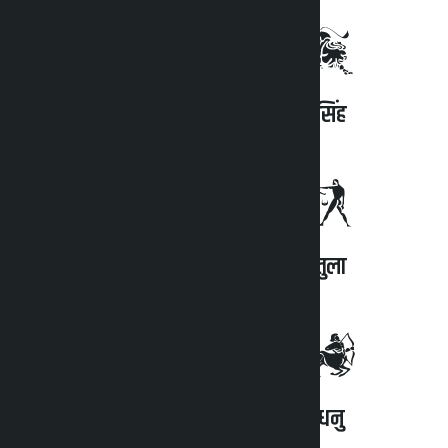
सिंह
तुला
धनु