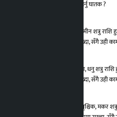
कुन राशिसँग पार्टनरशिप गर्नु घातक ?
कालोपाटी
११ महिना अगाडि
मेष
मेष राशिका लागि वृश्चिक, मीन शत्रु राशि 
संयुक्त नाममा घरजग्गा राख्दा, सँगै उही कामम
वृष
वृष राशिका लागि मेष, तुला, धनु शत्रु राशि
संयुक्त नाममा घरजग्गा राख्दा, सँगै उही कामम
मिथुन
मिथुन राशिका लागि वृष, वृश्चिक, मकर शत्र