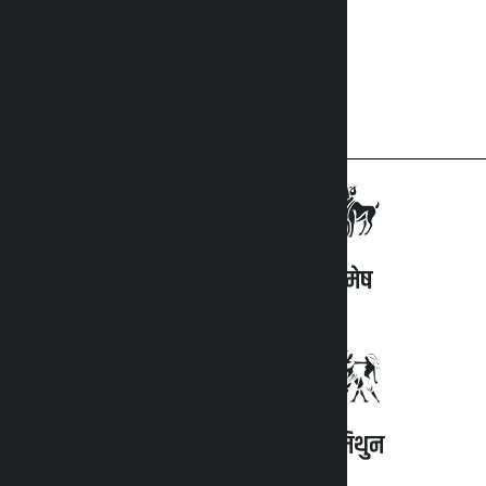
मेष
मिथुन