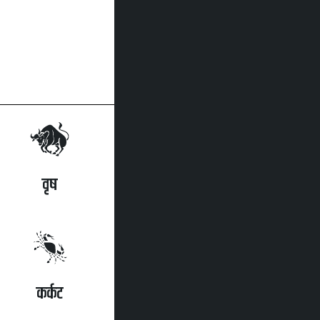
वृष
कर्कट